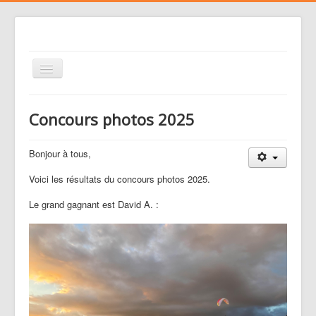
Basculer
la
navigation
Le club
Concours photos 2025
Voler
Nos activités
Bonjour à tous,
Gestion des risques
Voici les résultats du concours photos 2025.
Liens
Le grand gagnant est David A. :
Agenda
Contacts
Médias