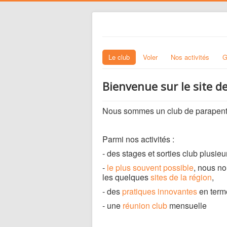
Le club
Voler
Nos activités
G
Bienvenue sur le site de
Nous sommes un club de parapente
Parmi nos activités :
- des stages et sorties club plusieur
-
le plus souvent possible
, nous n
les quelques
sites de la région
,
- des
pratiques innovantes
en terme
- une
réunion club
mensuelle