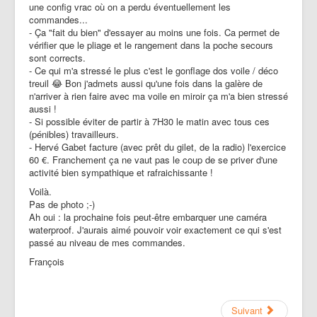
une config vrac où on a perdu éventuellement les
commandes...
- Ça "fait du bien" d'essayer au moins une fois. Ca permet de
vérifier que le pliage et le rangement dans la poche secours
sont corrects.
- Ce qui m'a stressé le plus c'est le gonflage dos voile / déco
treuil 😂 Bon j'admets aussi qu'une fois dans la galère de
n'arriver à rien faire avec ma voile en miroir ça m'a bien stressé
aussi !
- Si possible éviter de partir à 7H30 le matin avec tous ces
(pénibles) travailleurs.
- Hervé Gabet facture (avec prêt du gilet, de la radio) l'exercice
60 €. Franchement ça ne vaut pas le coup de se priver d'une
activité bien sympathique et rafraichissante !
Voilà.
Pas de photo ;-)
Ah oui : la prochaine fois peut-être embarquer une caméra
waterproof. J'aurais aimé pouvoir voir exactement ce qui s'est
passé au niveau de mes commandes.
François
Suivant