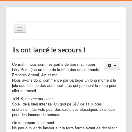
Basculer
la
navigation
Le club
Ils ont lancé le secours !
Voler
Nos activités
Ce matin nous sommes partis de bon matin pour
Léry Pose (lac en face de la côte des deux amants)
Gestion des risques
François Arnoul, JM et moi.
Nous avons donc commencé par partager un long moment la
Liens
joie quotidienne des automobilistes qui prennent la route pour
aller au travail.
Agenda
10H15, arrivée sur place.
Contacts
Soleil déjà bien intense. Un groupe SIV de 11 pilotes
enchainent les vols pour des exercices classiques ainsi que
Médias
pour des lancers de secours.
On se prépare gentiment.
Ne pas oublier de laisser sur la terre ferme avant de décoller :