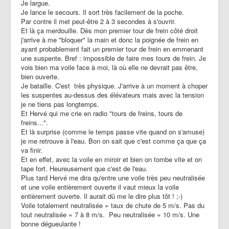
Je largue.
Je lance le secours. Il sort très facilement de la poche.
Par contre il met peut-être 2 à 3 secondes à s'ouvrir.
Et là ça merdouille. Dès mon premier tour de frein côté droit
j'arrive à me "bloquer" la main et donc la poignée de frein en
ayant probablement fait un premier tour de frein en emmenant
une suspente. Bref : impossible de faire mes tours de frein. Je
vois bien ma voile face à moi, là où elle ne devrait pas être,
bien ouverte.
Je bataille. C'est très physique. J'arrive à un moment à choper
les suspentes au-dessus des élévateurs mais avec la tension
je ne tiens pas longtemps.
Et Hervé qui me crie en radio "tours de freins, tours de
freins...".
Et là surprise (comme le temps passe vite quand on s'amuse)
je me retrouve à l'eau. Bon on sait que c'est comme ça que ça
va finir.
Et en effet, avec la voile en miroir et bien on tombe vite et on
tape fort. Heureusement que c'est de l'eau.
Plus tard Hervé me dira qu'entre une voile très peu neutralisée
et une voile entièrement ouverte il vaut mieux la voile
entièrement ouverte. Il aurait dû me le dire plus tôt ! ;-)
Voile totalement neutralisée = taux de chute de 5 m/s. Pas du
tout neutralisée = 7 à 8 m/s. Peu neutralisée = 10 m/s. Une
bonne dégueulante !