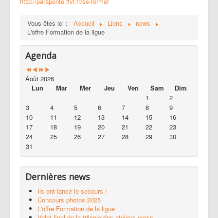
http://parapente.ffvl.fr/se-former
Vous êtes ici :
Accueil
Liens
news
L'offre Formation de la ligue
Agenda
Août 2026
Lun
Mar
Mer
Jeu
Ven
Sam
Dim
1
2
3
4
5
6
7
8
9
10
11
12
13
14
15
16
17
18
19
20
21
22
23
24
25
26
27
28
29
30
31
Dernières news
Ils ont lancé le secours !
Concours photos 2025
L'offre Formation de la ligue
Volet final de la trilogie des ateliers cross