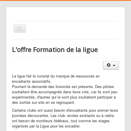
Basculer
la
navigation
Le club
L'offre Formation de la ligue
Voler
Nos activités
Gestion des risques
La ligue fait le constat du manque de ressources en
encadrants associatifs.
Liens
Pourtant la demande des licenciés est présente. Des pilotes
souhaitent être accompagnés dans leurs vols, car ils sont peu
Agenda
expérimentés, d'autres qui le sont plus souhaitent participer à
des sorties sur site en se regroupant.
Contacts
Certains clubs ont aussi besoin d'encadrants pour animer leurs
Médias
journées découvertes. Les club- écoles existants ou à naitre
ont besoin de moniteurs fédéraux, tout comme les stages
organisés par la Ligue pour les encadrer.