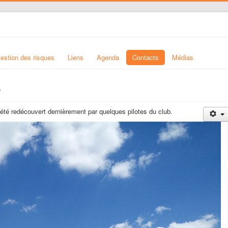
estion des risques
Liens
Agenda
Contacts
Médias
!
 a été redécouvert dernièrement par quelques pilotes du club.