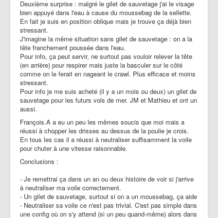
Deuxième surprise : malgré le gilet de sauvetage j'ai le visage
bien appuyé dans l'eau à cause du moussebag de la sellette.
En fait je suis en position oblique mais je trouve ça déjà bien
stressant.
J'imagine la même situation sans gilet de sauvetage : on a la
tête franchement poussée dans l'eau.
Pour info, ça peut servir, ne surtout pas vouloir relever la tête
(en arrière) pour respirer mais juste la basculer sur le côté
comme on le ferait en nageant le crawl. Plus efficace et moins
stressant.
Pour info je me suis acheté (il y a un mois ou deux) un gilet de
sauvetage pour les futurs vols de mer. JM et Mathieu et ont un
aussi.
François.A a eu un peu les mêmes soucis que moi mais a
réussi à chopper les drisses au dessus de la poulie je crois.
En tous les cas il a réussi à neutraliser suffisamment la voile
pour chuter à une vitesse raisonnable.
Conclusions :
- Je remettrai ça dans un an ou deux histoire de voir si j'arrive
à neutraliser ma voile correctement.
- Un gilet de sauvetage, surtout si on a un moussebag, ça aide
- Neutraliser sa voile ce n'est pas trivial. C'est pas simple dans
une config où on s'y attend (si un peu quand-même) alors dans