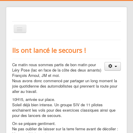
Basculer
la
navigation
Le club
Ils ont lancé le secours !
Voler
Nos activités
Ce matin nous sommes partis de bon matin pour
Léry Pose (lac en face de la côte des deux amants)
Gestion des risques
François Arnoul, JM et moi.
Nous avons donc commencé par partager un long moment la
Liens
joie quotidienne des automobilistes qui prennent la route pour
aller au travail.
Agenda
10H15, arrivée sur place.
Contacts
Soleil déjà bien intense. Un groupe SIV de 11 pilotes
enchainent les vols pour des exercices classiques ainsi que
Médias
pour des lancers de secours.
On se prépare gentiment.
Ne pas oublier de laisser sur la terre ferme avant de décoller :