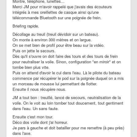
Montre, téléphone, lunettes...
Merci JM pour m'avoir rappelé que j'avais des écouteurs
intégrés à mes oreillettes de casque ainsi qu'une
télécommande Bluetooth sur une poignée de frein.
Briefing rapide.
Décollage au treuil (treuil dévidoir sur un bateau).
On monte à environ 300 mètres et on largue.
On se met bien de profil pour être beau sur la vidéo.
Puis on jette le secours.
Dès qu'il s'ouvre on doit faire des tours et des tours de frein
pour neutraliser la voile. Sinon, configuration "en miroir" et on
tombe bien plus vite.
Puis on attend d'avoir le cul dans l'eau. Là le pilote du bateau
commence par récupérer le pod sur la poignée duquel on a mis
un morceau de mousse lui permettant de flotter.
Ensuite il nous récupère nous.
JM a tout bon : treuillé, lancé de secours, neutralisation de la
voile. On le voit au loin tomber tout doucement, tout gentiment
dans l'eau. Un sans faute.
Ensuite c'est mon tour.
Déco dos voile dont j'ai horreur.
Je pars à gauche et doit batailler pour me remettre (à peu près)
dans l'axe.