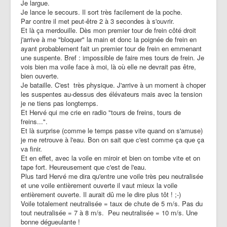
Je largue.
Je lance le secours. Il sort très facilement de la poche.
Par contre il met peut-être 2 à 3 secondes à s'ouvrir.
Et là ça merdouille. Dès mon premier tour de frein côté droit
j'arrive à me "bloquer" la main et donc la poignée de frein en
ayant probablement fait un premier tour de frein en emmenant
une suspente. Bref : impossible de faire mes tours de frein. Je
vois bien ma voile face à moi, là où elle ne devrait pas être,
bien ouverte.
Je bataille. C'est très physique. J'arrive à un moment à choper
les suspentes au-dessus des élévateurs mais avec la tension
je ne tiens pas longtemps.
Et Hervé qui me crie en radio "tours de freins, tours de
freins...".
Et là surprise (comme le temps passe vite quand on s'amuse)
je me retrouve à l'eau. Bon on sait que c'est comme ça que ça
va finir.
Et en effet, avec la voile en miroir et bien on tombe vite et on
tape fort. Heureusement que c'est de l'eau.
Plus tard Hervé me dira qu'entre une voile très peu neutralisée
et une voile entièrement ouverte il vaut mieux la voile
entièrement ouverte. Il aurait dû me le dire plus tôt ! ;-)
Voile totalement neutralisée = taux de chute de 5 m/s. Pas du
tout neutralisée = 7 à 8 m/s. Peu neutralisée = 10 m/s. Une
bonne dégueulante !