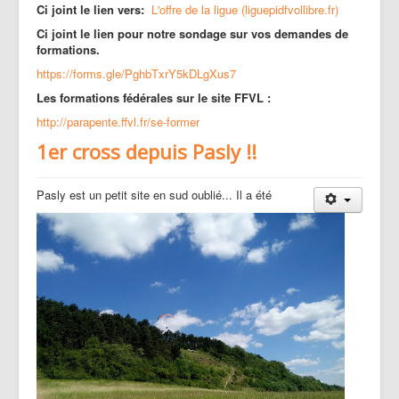
Ci joint le lien vers:
L'offre de la ligue (liguepidfvollibre.fr)
Ci joint le lien pour notre sondage sur vos demandes de
formations.
https://forms.gle/PghbTxrY5kDLgXus7
Les formations fédérales sur le site FFVL :
http://parapente.ffvl.fr/se-former
1er cross depuis Pasly !!
Pasly est un petit site en sud oublié... Il a été