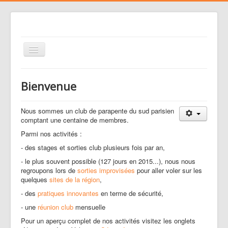
Basculer
la
navigation
Le club
Bienvenue
Voler
Nos activités
Nous sommes un club de parapente du sud parisien
comptant une centaine de membres.
Gestion des risques
Parmi nos activités :
Liens
- des stages et sorties club plusieurs fois par an,
- le plus souvent possible (127 jours en 2015...), nous nous
Agenda
regroupons lors de
sorties improvisées
pour aller voler sur les
Contacts
quelques
sites de la région
,
- des
pratiques innovantes
en terme de sécurité,
Médias
- une
réunion club
mensuelle
Pour un aperçu complet de nos activités visitez les onglets